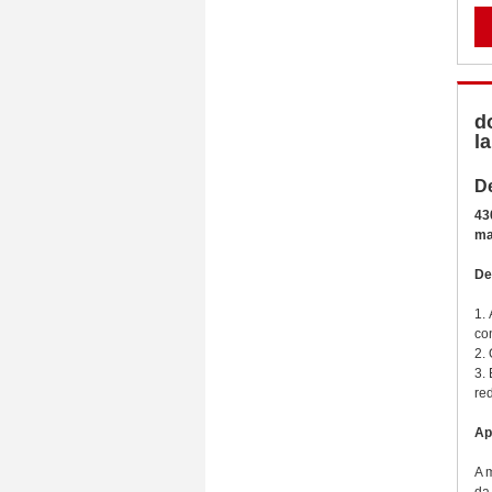
d
l
D
43
ma
De
1.
co
2.
3.
re
Ap
A 