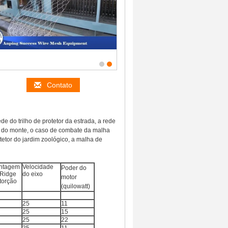
Contato
e do trilho de protetor da estrada, a rede
alha do monte, o caso de combate da malha
otetor do jardim zoológico, a malha de
ntagem
Velocidade
Poder do
 Ridge
do eixo
motor
torção
(quilowatt)
25
11
25
15
25
22