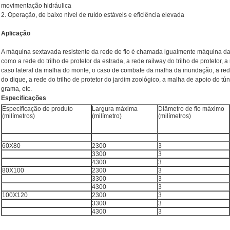
movimentação hidráulica
2.
Operação, de baixo nível de ruído estáveis e eficiência elevada
Aplicação
A máquina sextavada resistente da rede de fio é chamada igualmente máquina d
como a rede do trilho de protetor da estrada, a rede railway do trilho de protetor, a 
caso lateral da malha do monte, o caso de combate da malha da inundação, a rede 
do dique, a rede do trilho de protetor do jardim zoológico, a malha de apoio do tú
grama, etc.
Especificações
Especificação de produto
Largura máxima
Diâmetro de fio máximo
(milímetros)
(milímetro)
(milímetros)
60X80
2300
3
3300
3
4300
3
80X100
2300
3
3300
3
4300
3
100X120
2300
3
3300
3
4300
3