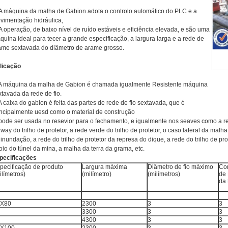
A máquina da malha de Gabion adota o controlo automático do PLC e a
vimentação hidráulica,
A operação, de baixo nível de ruído estáveis e eficiência elevada, e são uma
quina ideal para tecer a grande especificação, a largura larga e a rede de
ame sextavada do diâmetro de arame grosso.
licação
 A máquina da malha de Gabion é chamada igualmente
Resistente máquina
xtavada da rede de fio
.
 A caixa do gabion é feita das partes de rede de fio sextavada, que é
incipalmente uesd como o material de construção
 pode ser usada no resevior para o fechamento, e igualmente nos seaves como a red
ilway do trilho de protetor, a rede verde do trilho de protetor, o caso lateral da m
 inundação, a rede do trilho de protetor da represa do dique, a rede do trilho de pr
oio do túnel da mina, a malha da terra da grama, etc.
pecificações
pecificação de produto
Largura máxima
Diâmetro de fio máximo
Co
ilímetros)
(milímetro)
(milímetros)
de
da 
0X80
2300
3
3
3300
3
3
4300
3
3