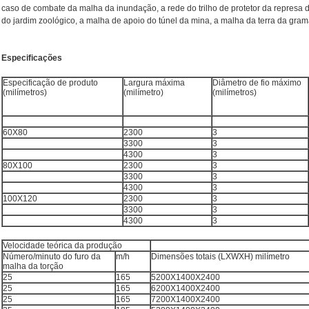
caso de combate da malha da inundação, a rede do trilho de protetor da represa do
do jardim zoológico, a malha de apoio do túnel da mina, a malha da terra da grama
Especificações
Especificação de produto
Largura máxima
Diâmetro de fio máximo
(milímetros)
(milímetro)
(milímetros)
60X80
2300
3
3300
3
4300
3
80X100
2300
3
3300
3
4300
3
100X120
2300
3
3300
3
4300
3
Velocidade teórica da produção
Número/minuto do furo da
m/h
Dimensões totais (LXWXH) milímetro
malha da torção
25
165
5200X1400X2400
25
165
6200X1400X2400
25
165
7200X1400X2400