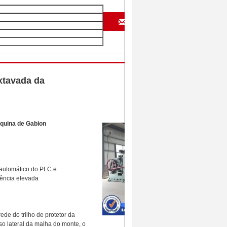
Yes! I am interested
xtavada da
Ask Latest Price
quina de Gabion
 automático do PLC e
ciência elevada
de do trilho de protetor da
caso lateral da malha do monte, o