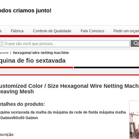
odos criamos junto!
s
Fábrica
Controle de Qualidade
Fale Conosco
Pedir um orça
hexagonal wire netting machine
 arame
uina de fio sextavada
ustomized Color / Size Hexagonal Wire Netting Mach
eaving Mesh
etalhes do produto:
quina sextavada da malha da máquina da rede de fio/da máquina malha
 Gabion/60x80 Gabion
scrição