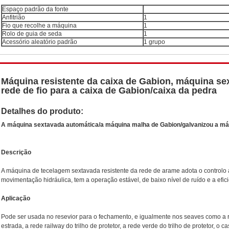
Espaço padrão da fonte
Anfitrião
1
Fio que recolhe a máquina
1
Rolo de guia de seda
1
Acessório aleatório padrão
1 grupo
Máquina resistente da caixa de Gabion, máquina se
rede de fio para a caixa de Gabion/caixa da pedra
Detalhes do produto:
A máquina sextavada automática/a máquina malha de Gabion/galvanizou a má
Descrição
A máquina de tecelagem sextavada resistente da rede de arame adota o controlo
movimentação hidráulica
,
tem a operação estável, de baixo nível de ruído e a efi
Aplicação
Pode ser usada no resevior para o fechamento, e igualmente nos seaves como a re
estrada, a rede railway do trilho de protetor, a rede verde do trilho de protetor, o 