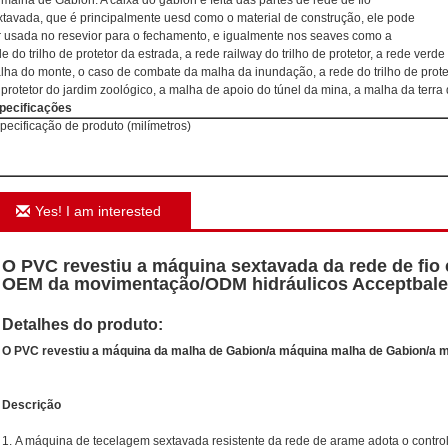
 malha de Gabion. A caixa do gabion é feita das partes de rede de fio
xtavada, que é principalmente uesd como o material de construção, ele pode
r usada no resevior para o fechamento, e igualmente nos seaves como a
e do trilho de protetor da estrada, a rede railway do trilho de protetor, a rede verde 
lha do monte, o caso de combate da malha da inundação, a rede do trilho de protet
 protetor do jardim zoológico, a malha de apoio do túnel da mina, a malha da terra 
pecificações
pecificação de produto (milímetros)
Yes! I am interested
O PVC revestiu a máquina sextavada da rede de fio
OEM da movimentação/ODM hidráulicos Acceptbale
Detalhes do produto:
O PVC revestiu a máquina da malha de Gabion/a máquina malha de Gabion/a 
Descrição
1.
A máquina de tecelagem sextavada resistente da rede de arame adota o contro