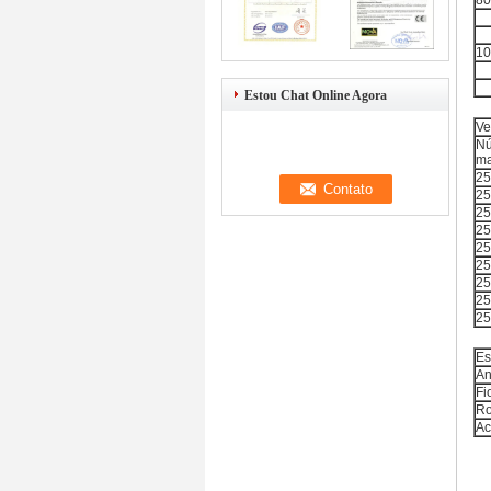
8
1
Estou Chat Online Agora
Ve
Nú
ma
25
25
25
25
25
25
25
25
25
Es
An
Fi
Ro
Ac