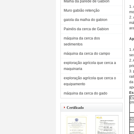
Malha da parede de Gabion
1.
Muro gabião retenção
mo
2.
gaiola da malha do gabion
má
ar
Painéis da cerca de Gabion
máquina da cerca dos
Ap
sedimentos
1.
máquina da cerca do campo
se
2.
exploração agrícola que cerca a
pr
maquinaria
3.
ra
exploração agrícola que cerca o
da
equipamento
ap
Es
máquina da cerca do gado
Es
(m
Certificado
6