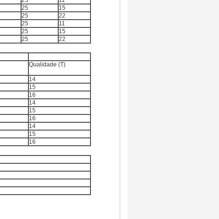
25
11
25
15
25
22
25
11
25
15
25
22
Qualidade (T)
14
15
16
14
15
16
14
15
16