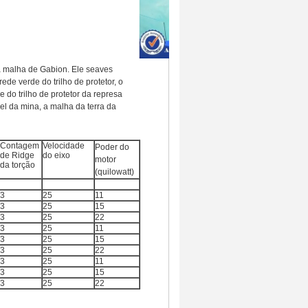
a malha de Gabion. Ele seaves
rede verde do trilho de protetor, o
do trilho de protetor da represa
nel da mina, a malha da terra da
Contato
Contagem
Velocidade
Poder do
de Ridge
do eixo
motor
da torção
(quilowatt)
3
25
11
3
25
15
3
25
22
3
25
11
3
25
15
3
25
22
3
25
11
3
25
15
3
25
22