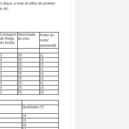
 dique, a rede do trilho de protetor
, etc.
Contato
Contagem
Velocidade
Poder do
de Ridge
do eixo
motor
da torção
(quilowatt)
3
25
11
3
25
15
3
25
22
3
25
11
3
25
15
3
25
22
3
25
11
3
25
15
3
25
22
Qualidade (T)
14
15
16