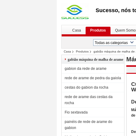
Sucesso, nós t
Casa
Produtos
Quem Somo
Casa
Produtos
gabião máquina de malha de
Máq
gabião máquina de malha de arame
gabion da rede de arame
rede de arame de pedra da gaiola
C
cestas do gabion da rocha
W
rede de arame das cestas da
D
rocha
Má
Fio sextavada
de
painéis de rede de arame do
gabion
De