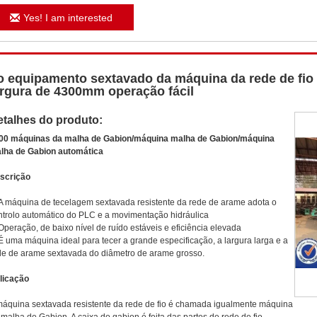
Yes! I am interested
o equipamento sextavado da máquina da rede de fio
argura de 4300mm operação fácil
etalhes do produto:
00 máquinas da malha de Gabion/máquina malha de Gabion/máquina
lha de Gabion automática
scrição
A máquina de tecelagem sextavada resistente da rede de arame adota o
ntrolo automático do PLC e a movimentação hidráulica
Operação, de baixo nível de ruído estáveis e eficiência elevada
É uma máquina ideal para tecer a grande especificação, a largura larga e a
de de arame sextavada do diâmetro de arame grosso.
licação
máquina sextavada resistente da rede de fio é chamada igualmente máquina