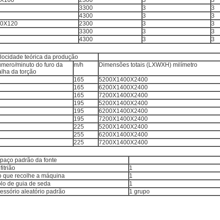
0X100
2300
3
3
3300
3
3
4300
3
3
00X120
2300
3
3
3300
3
3
4300
3
3
locidade teórica da produção
mero/minuto do furo da
m/h
Dimensões totais (LXWXH) milímetro
lha da torção
165
5200X1400X2400
165
6200X1400X2400
165
7200X1400X2400
195
5200X1400X2400
195
6200X1400X2400
195
7200X1400X2400
225
5200X1400X2400
255
6200X1400X2400
225
7200X1400X2400
paço padrão da fonte
fitrião
1
o que recolhe a máquina
1
lo de guia de seda
1
essório aleatório padrão
1 grupo